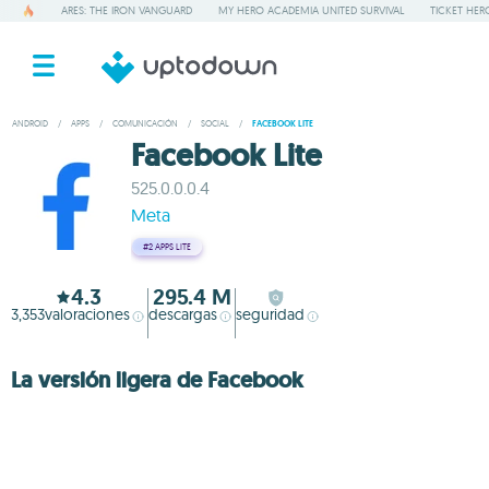
ARES: THE IRON VANGUARD
MY HERO ACADEMIA UNITED SURVIVAL
TICKET HER
ANDROID
/
APPS
/
COMUNICACIÓN
/
SOCIAL
/
FACEBOOK LITE
Facebook Lite
525.0.0.0.4
Meta
#2
APPS LITE
4.3
295.4 M
3,353
valoraciones
descargas
seguridad
La versión ligera de Facebook