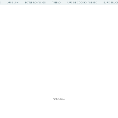
O
APPS VPN
BATTLE ROYALE GD
TREBLO
APPS DE CÓDIGO ABIERTO
EURO TRUCK
PUBLICIDAD