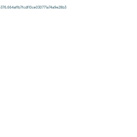
376,664affb7fcdf10ce030771a74a9e28b3