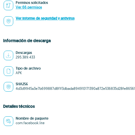
Permisos solicitados
Ver 66 permisos
Ver informe de seguridad y antivirus
Información de descarga
Descargas
295.389.433
Tipo de archivo
APK
SHA256
4d3d9945a3e7b699887d8f1f3dbada894910171390a872e536835d28fe8656
Detalles técnicos
Nombre de paquete
com.facebook.lite