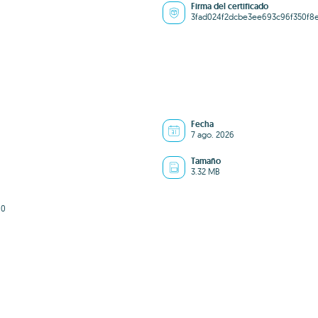
Firma del certificado
3fad024f2dcbe3ee693c96f350f8e
Fecha
7 ago. 2026
Tamaño
3.32 MB
10